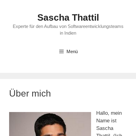
Zum
Inhalt
Sascha Thattil
springen
Experte für den Aufbau von Softwareentwicklungsteams
in Indien
Menü
Über mich
Hallo, mein
Name ist
Sascha
Thattil. (Ich